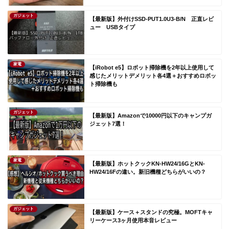
ガジェット
【最新版】外付けSSD-PUT1.0U3-B/N 正直レビ
ュー USBタイプ
家電
【iRobot e5】ロボット掃除機を2年以上使用して
感じたメリットデメリット各4選＋おすすめロボッ
ト掃除機も
ガジェット
【最新版】Amazonで10000円以下のキャンプガ
ジェット7選！
家電
【最新版】ホットクックKN-HW24/16GとKN-
HW24/16Fの違い。新旧機種どちらがいいの？
ガジェット
【最新版】ケース＋スタンドの究極。MOFTキャ
リーケース3ヶ月使用本音レビュー