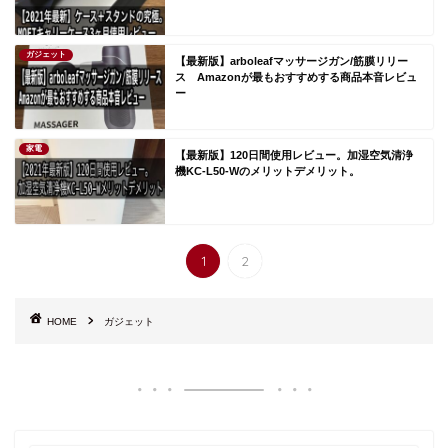
ガジェット
【最新版】arboleafマッサージガン/筋膜リリー
ス Amazonが最もおすすめする商品本音レビュ
ー
家電
【最新版】120日間使用レビュー。加湿空気清浄
機KC-L50-Wのメリットデメリット。
1
2
HOME
ガジェット