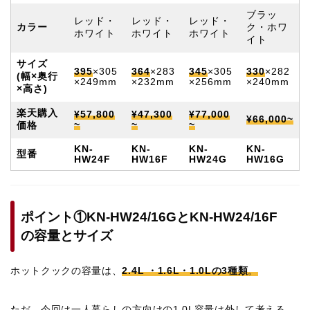
ブラッ
レッド・
レッド・
レッド・
カラー
ク・ホワ
ホワイト
ホワイト
ホワイト
イト
サイズ
395
×305
364
×283
345
×305
330
×282
(幅×奥行
×249mm
×232mm
×256mm
×240mm
×高さ)
楽天購入
¥57,800
¥47,300
¥77,000
¥66,000~
~
~
~
価格
KN-
KN-
KN-
KN-
型番
HW24F
HW16F
HW24G
HW16G
ポイント①KN-HW24/16GとKN-HW24/16F
の容量とサイズ
ホットクックの容量は、
2.4L ・1.6L・1.0Lの3種類
。
ただ、今回は一人暮らしの方向けの1.0L容量は外して考える。