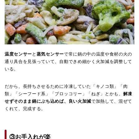
温度センサー
と
蒸気センサー
で常に鍋の中の温度や食材の火の
通り具合を見張っていて、自動できめ細かく火加減を調整して
いる。
だから、長持ちさせるために冷凍していた「キノコ類」「肉
類」「シーフード系」「ブロッコリー」「ねぎ」とかも、
解凍
せずそのまま鍋にぶち込めば、良い火加減
で加熱して、混ぜて
くれて、完成する。
③お手入れが楽