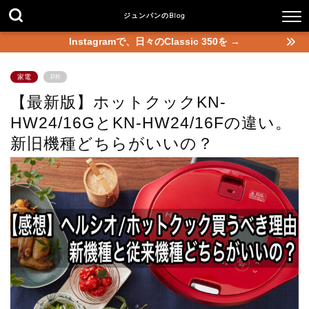
ジュンパンのBlog
Instagramで、日々のClassic 350を →
家電
PR
【最新版】ホットクックKN-
HW24/16GとKN-HW24/16Fの違い。
新旧機種どちらがいいの？