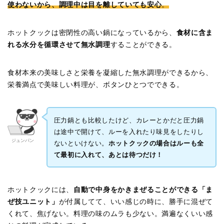
使わないから、調理中は目を離していても安心
。
ホットクックは密閉性の高い鍋になっているから、
食材に含ま
れる水分を循環させて無水調理
することができる。
食材本来の美味しさと栄養を凝縮した無水調理ができるから、
栄養満点で美味しい料理が、ボタンひとつでできる。
圧力鍋とも比較したけど、カレーとかだと圧力鍋
は途中で開けて、ルーを入れたり味見をしたりし
ジュンパン
ないといけない。
ホットクックの場合はルーも全
て最初に入れて、あとは待つだけ！
ホットクックには、
自動で中身をかきまぜることができる「ま
ぜ技ユニット」
が付属してて、いい感じの時に、勝手に混ぜて
くれて、焦げない。料理の味のムラも少ない。満遍なくいい感