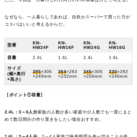
なぜなら、一人暮らしであれば、自炊かスーパーで買った方が
コスパはいいと考えるからだ。
KN-
KN-
KN-
KN-
型番
HW24F
HW16F
HW24G
HW16G
容量
2.4L
1.6L
2.4L
1.6L
サイズ
395
×305
364
×283
345
×305
330
×282
(幅×奥行
×249mm
×232mm
×256mm
×240mm
×高さ)
【
ポイント①容量
】
2.4L：3～6人分
家族の人数が多い家庭や少人数でも一度にまと
めて数日間分の作り置きをしたい場合おすすめ。
1.6L：2～4人分
。2～4人家族で毎食料理を食べ切ることが多