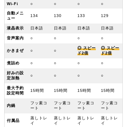
Wi-Fi
○
○
○
○
自動メニ
134
130
133
129
ュー
液晶表示
日本語
日本語
日本語
日本語
音声案内
○
○
○
○
◎ スピー
◎ スピー
かきまぜ
○
○
ド2倍
ド2倍
煮詰め
○
○
○
○
好みの設
○
○
○
○
定加熱
最大予約
15時間
15時間
15時間
15時間
設定時間
フッ素コ
フッ素コ
フッ素コ
フッ素コ
内鍋
ート
ート
ート
ート
蒸しトレ
蒸しトレ
蒸しトレ
蒸しトレ
付属品
イ
イ
イ
イ