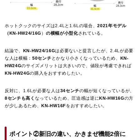
ホットクックのサイズは2.4Lと1.6Lの場合、
2021年モデル
（
KN-HW24/16G
）
の横幅が小型化
されている。
結論で、
KN-HW24/16G
は必要ないと提言したが、2.4Lが必要
な人は横幅：
50センチ
とかなり小さくなっているため、
KN-
HW24G
のサイズメリットは大きいので、値段が考慮できれば
KN-HW24G
の購入をおすすめしたい。
反対に、1.6Lが必要な人は
34センチ
の幅が短くなっているが、
8センチも高く
なっているため、圧迫感は逆に
KN-HW16G
の方
が少しあるため、
KN-HW16F
をおすすめしたい。
ポイント②新旧の違い、かきまぜ機能2倍に